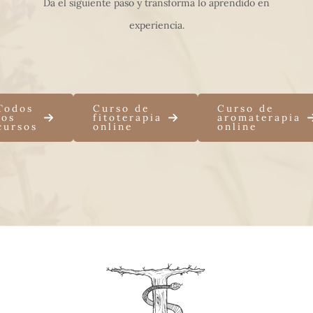
Da el siguiente paso y transforma lo aprendido en
experiencia.
Todos
Curso de
Curso de
los
fitoterapia
aromaterapia
cursos
online
online